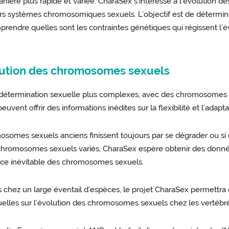
ère plus rapide et variée. CharaSex s’intéresse à l’évolution 
urs systèmes chromosomiques sexuels. L’objectif est de déterm
rendre quelles sont les contraintes génétiques qui régissent l’
olution des chromosomes sexuels
 détermination sexuelle plus complexes, avec des chromosomes
uvent offrir des informations inédites sur la flexibilité et l’ada
osomes sexuels anciens finissent toujours par se dégrader ou si d
hromosomes sexuels variés, CharaSex espère obtenir des donnée
nce inévitable des chromosomes sexuels.
 chez un large éventail d’espèces, le projet CharaSex permettra
ctuelles sur l’évolution des chromosomes sexuels chez les vertébr