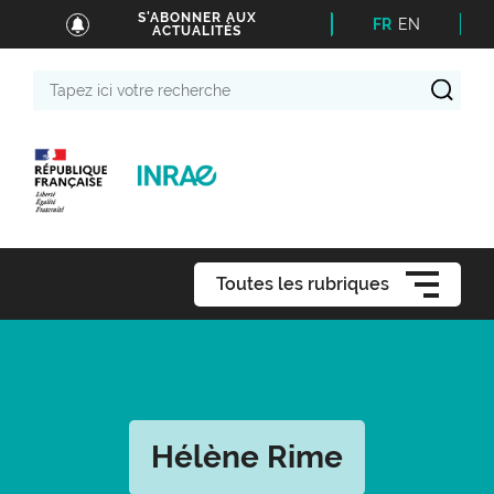
S'ABONNER AUX
FR
EN
ACTUALITÉS
Tapez
ici
votre
recherche
Toutes les rubriques
Hélène Rime